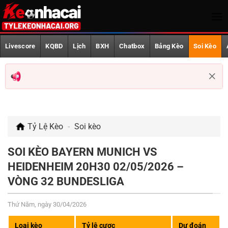
Bỏ
qua
nội
Trang Chủ
dung
Livescore
KQBD
Lịch
BXH
Chatbox
Bảng Kèo
Soi Kèo
Livescore
KQBD
Lịch phát sóng
Tỷ Lệ Kèo
-
Soi kèo
BXH
Chatbox
SOI KÈO BAYERN MUNICH VS
HEIDENHEIM 20H30 02/05/2026 –
Bảng Kèo
VÒNG 32 BUNDESLIGA
Soi Kèo
Thứ Năm, ngày 30/04/2026
AFF CUP
Loại kèo
Tỷ lệ cược
Dự đoán