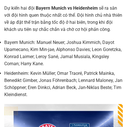
Dự kiến hai đội
Bayern Munich vs Heidenheim
sẽ ra sân
với đội hình quen thuộc nhất có thể. Đội hình chủ nhà thiên
về áp đặt thế trận bằng tốc độ ở hai biên, trong khi đội
khách ưu tiên sự chắc chắn và chờ cơ hội phản công.
Bayern Munich: Manuel Neuer; Joshua Kimmich, Dayot
Upamecano, Kim Min-jae, Alphonso Davies; Leon Goretzka,
Konrad Laimer; Leroy Sané, Jamal Musiala, Kingsley
Coman; Harry Kane.
Heidenheim: Kevin Müller; Omar Traoré, Patrick Mainka,
Benedikt Gimber, Jonas Föhrenbach; Lennard Maloney, Jan
Schöppner; Eren Dinkci, Adrian Beck, Jan-Niklas Beste; Tim
Kleindienst.