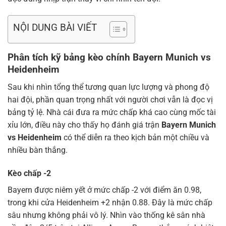
NỘI DUNG BÀI VIẾT
Phân tích kỹ bảng kèo chính Bayern Munich vs
Heidenheim
Sau khi nhìn tổng thể tương quan lực lượng và phong độ
hai đội, phần quan trọng nhất với người chơi vẫn là đọc vị
bảng tỷ lệ. Nhà cái đưa ra mức chấp khá cao cùng mốc tài
xỉu lớn, điều này cho thấy họ đánh giá trận
Bayern Munich
vs Heidenheim
có thể diễn ra theo kịch bản một chiều và
nhiều bàn thắng.
Kèo chấp -2
Bayern được niêm yết ở mức chấp -2 với điểm ăn 0.98,
trong khi cửa Heidenheim +2 nhận 0.88. Đây là mức chấp
sâu nhưng không phải vô lý. Nhìn vào thống kê sân nhà